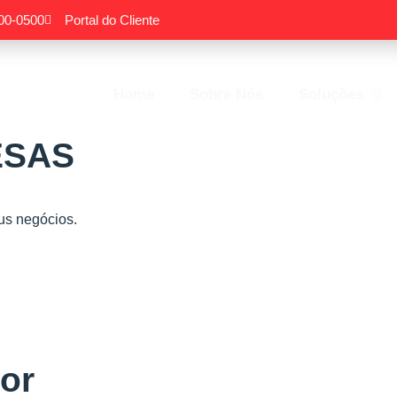
500-0500
Portal do Cliente
Home
Sobre Nós
Soluções
ESAS
eus negócios.
Por